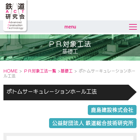
menu
ＰＲ対象工法
基礎工
HOME
>
ＰＲ対象工法一覧
>
基礎工
> ボトムサーキュレーションホー
ル工法
ボトムサーキュレーションホール工法
鹿島建設株式会社
公益財団法人 鉄道総合技術研究所