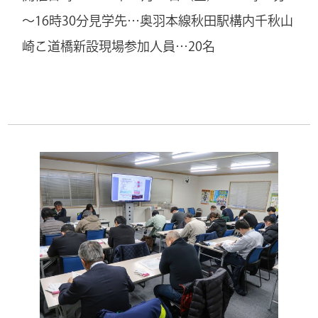
～16時30分
見学先…奥羽本線秋田駅構内千秋山
崎こ道橋新設現場
参加人員…20名