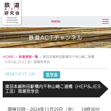
menu
鉄道ACTチャンネル
HOME
>
新着情報一覧
> 奥羽本線秋田駅構内千秋山崎こ道橋
（HEP&JES工法）現場見学会
2024/12/17（火）
見学会
奥羽本線秋田駅構内千秋山崎こ道橋（HEP&JES
工法）現場見学会
開催日時…2024年11月29日（金） 14時30分